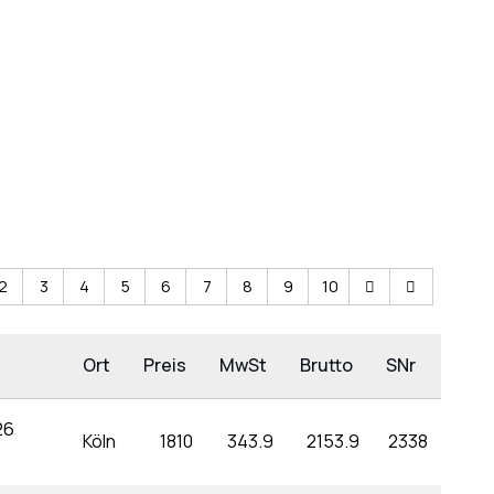
2
3
4
5
6
7
8
9
10
Ort
Preis
MwSt
Brutto
SNr
26
Köln
1810
343.9
2153.9
2338