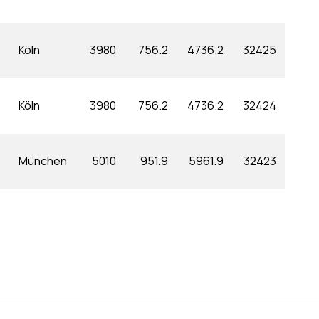
Köln
3980
756.2
4736.2
32425
Köln
3980
756.2
4736.2
32424
München
5010
951.9
5961.9
32423