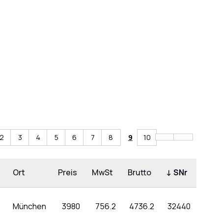
2
3
4
5
6
7
8
9
10
Ort
Preis
MwSt
Brutto
↓
SNr
München
3980
756.2
4736.2
32440