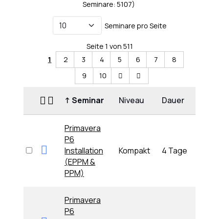
Seminare: 5107)
Seminare pro Seite
Seite 1 von 511
1
2
3
4
5
6
7
8
9
10
↑
Seminar
Niveau
Dauer
Anfa
Primavera
P6
Mon
Installation
Kompakt
4 Tage
31.08
(EPPM &
09:0
PPM)
Primavera
P6
Die