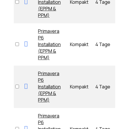
Installation
Kompakt
4 Tage
01.09
(EPPM &
09:0
PPM)
Primavera
P6
Mon
Installation
Kompakt
4 Tage
28.09
(EPPM &
09:0
PPM)
Primavera
P6
Mon
Installation
Kompakt
4 Tage
28.09
(EPPM &
09:0
PPM)
Primavera
P6
Die