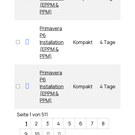
(EPPM &
09:0
PPM)
Primavera
P6
Die
Installation
Kompakt
4 Tage
24.11
(EPPM &
09:0
PPM)
Primavera
P6
Die
Installation
Kompakt
4 Tage
27.10
(EPPM &
09:0
PPM)
Seite 1 von 511
1
2
3
4
5
6
7
8
9
10