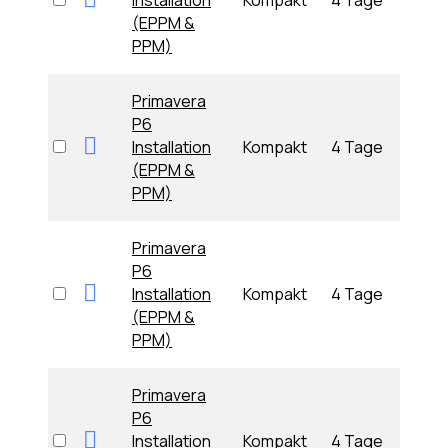
Installation
Kompakt
4 Tage
29.09
(EPPM &
09:0
PPM)
Primavera
P6
Mon
Installation
Kompakt
4 Tage
26.10
(EPPM &
09:0
PPM)
Primavera
P6
Die
Installation
Kompakt
4 Tage
24.11
(EPPM &
09:0
PPM)
Primavera
P6
Die
Installation
Kompakt
4 Tage
27.10