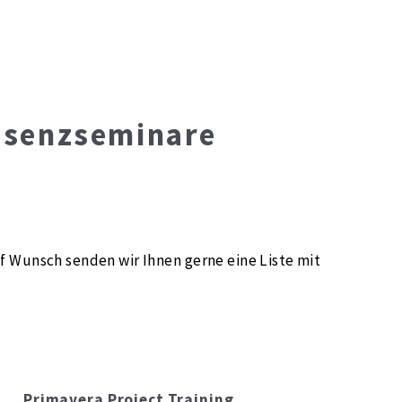
äsenzseminare
uf Wunsch senden wir Ihnen gerne eine Liste mit
Primavera Project Training